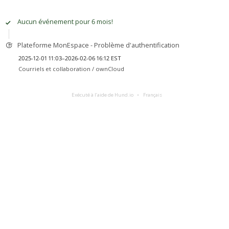
Aucun événement pour 6 mois!
Plateforme MonEspace - Problème d'authentification
2025-12-01 11:03–2026-02-06 16:12 EST
Courriels et collaboration /
ownCloud
Exécuté à l’aide de Hund.io
Français