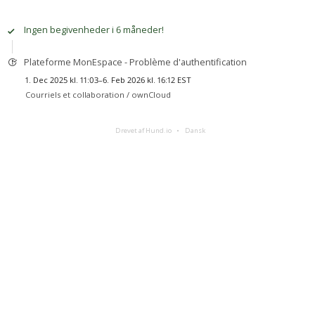
Ingen begivenheder i 6 måneder!
Plateforme MonEspace - Problème d'authentification
1. Dec 2025 kl. 11:03–6. Feb 2026 kl. 16:12 EST
Courriels et collaboration /
ownCloud
Drevet af Hund.io
Dansk