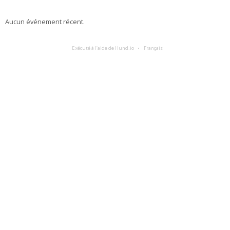
Aucun événement récent.
Exécuté à l’aide de Hund.io
Français