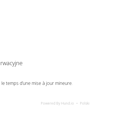
rwacyjne
 le temps d’une mise à jour mineure.
Powered By Hund.io
Polski