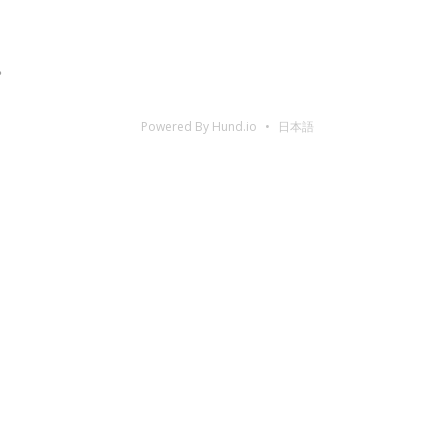
。
Powered By Hund.io
日本語