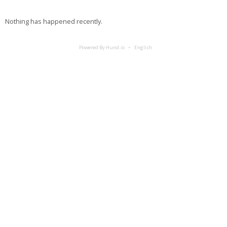
Nothing has happened recently.
Powered By Hund.io
English