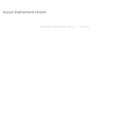
Aucun événement récent.
Exécuté à l’aide de Hund.io
Français