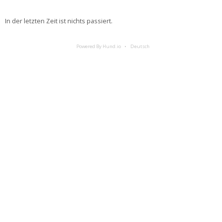
In der letzten Zeit ist nichts passiert.
Powered By Hund.io
Deutsch