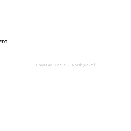
 EDT
Drevet av Hund.io
Norsk (Bokmål)