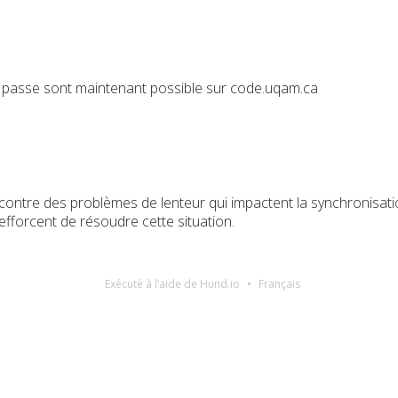
passe sont maintenant possible sur code.uqam.ca
ontre des problèmes de lenteur qui impactent la synchronisa
efforcent de résoudre cette situation.
Exécuté à l’aide de Hund.io
Français