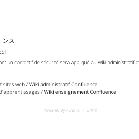
ナンス
EST
nt un correctif de sécurité sera appliqué au Wiki administratif
t sites web /
Wiki administratif Confluence
d'apprentissages /
Wiki enseignement Confluence
Powered By Hund.io
日本語