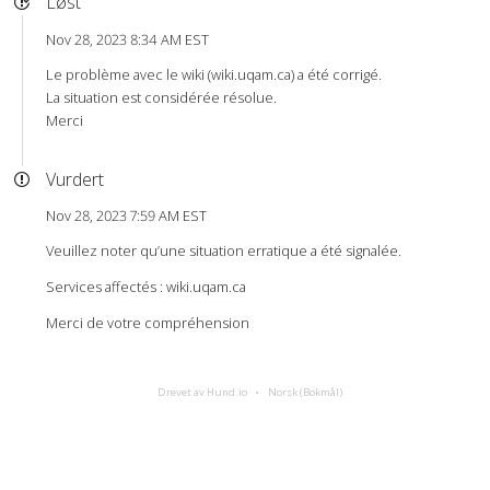
Løst
Nov 28, 2023 8:34 AM EST
Le problème avec le wiki (wiki.uqam.ca) a été corrigé.
La situation est considérée résolue.
Merci
Vurdert
Nov 28, 2023 7:59 AM EST
Veuillez noter qu’une situation erratique a été signalée.
Services affectés : wiki.uqam.ca
Merci de votre compréhension
Drevet av Hund.io
Norsk (Bokmål)