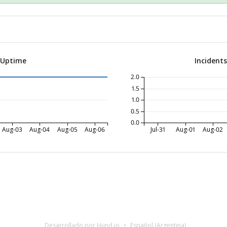
 Uptime
Incident
2.0
1.5
1.0
0.5
0.0
Aug-03
Aug-04
Aug-05
Aug-06
Jul-31
Aug-01
Aug-02
Desarrollado por Hund.io
Español (Argentina)