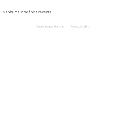
Nenhuma incidência recente.
Fornecido por Hund.io
Português (Brasil)