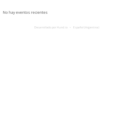
No hay eventos recientes
Desarrollado por Hund.io
Español (Argentina)