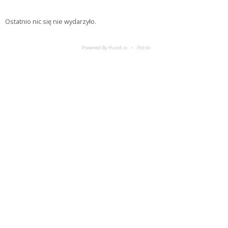
Ostatnio nic się nie wydarzyło.
Powered By Hund.io
Polski